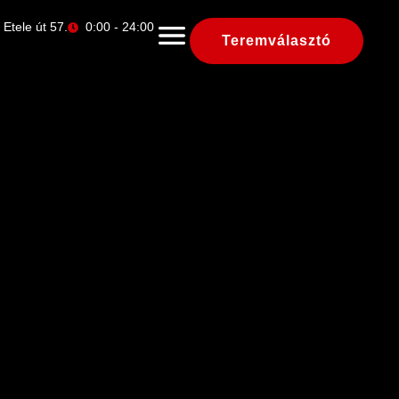
Etele út 57.
0:00 - 24:00
Teremválasztó