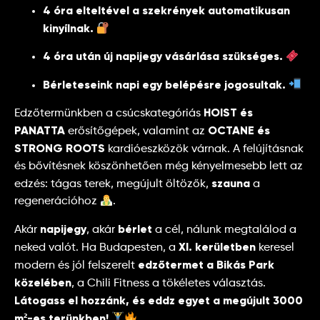
4 óra elteltével a szekrények automatikusan
kinyílnak.
4 óra után új napijegy vásárlása szükséges.
Bérleteseink napi egy belépésre jogosultak.
HOIST és
Edzőtermünkben a csúcskategóriás
PANATTA
OCTANE és
erősítőgépek, valamint az
STRONG ROOTS
kardióeszközök várnak. A felújításnak
és bővítésnek köszönhetően még kényelmesebb lett az
szauna
edzés: tágas terek, megújult öltözők,
a
regenerációhoz
.
napijegy
bérlet
Akár
, akár
a cél, nálunk megtalálod a
XI. kerületben
neked valót. Ha Budapesten, a
keresel
edzőtermet a Bikás Park
modern és jól felszerelt
közelében
, a Chili Fitness a tökéletes választás.
Látogass el hozzánk, és eddz egyet a megújult 3000
m²-es terünkben!