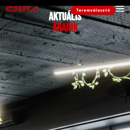
Teremválasztó
Aktuális
áraink