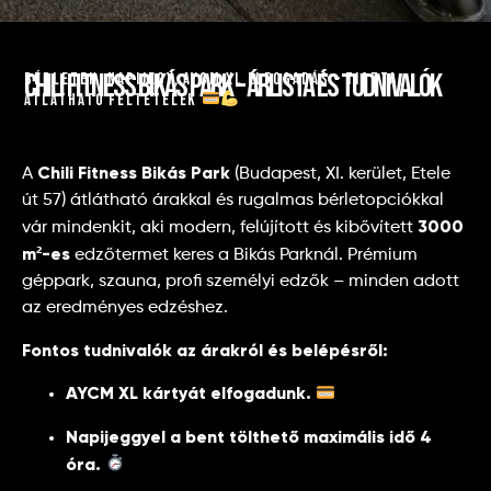
Chili Fitness Bikás Park – Árlista és tudnivalók
Bérletek, napijegy, AYCM XL elfogadás – tiszta,
átlátható feltételek
Chili Fitness Bikás Park
A
(Budapest, XI. kerület, Etele
út 57) átlátható árakkal és rugalmas bérletopciókkal
3000
vár mindenkit, aki modern, felújított és kibővített
m²-es
edzőtermet keres a Bikás Parknál. Prémium
géppark, szauna, profi személyi edzők – minden adott
az eredményes edzéshez.
Fontos tudnivalók az árakról és belépésről:
AYCM XL kártyát elfogadunk.
Napijeggyel a bent tölthető maximális idő 4
óra.