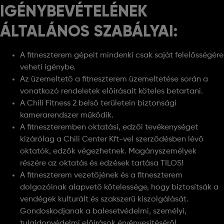
IGÉNYBEVÉTELÉNEK
ÁLTALÁNOS SZABÁLYAI:
A fitneszterem gépeit mindenki csak saját felelősségére
veheti igénybe.
Az üzemeltető a fitneszterem üzemeltetése során a
vonatkozó rendeletek előírásait köteles betartani.
A Chili Fitness 2 belső területein biztonsági
kamerarendszer működik.
A fitneszteremben oktatási, edzői tevékenységet
kizárólag a Chili Center Kft-vel szerződésben lévő
oktatók, edzők végezhetnek. Magányszemélyek
részére az oktatás és edzések tartása TILOS!
A fitneszterem vezetőjének és a fitneszterem
dolgozóinak alapvető kötelessége, hogy biztosítsák a
vendégek kulturált és szakszerű kiszolgálását.
Gondoskodjanak a balesetvédelmi, személyi,
tulajdonvédelmi előírások érvényesítéséről.