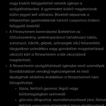
vagy kísérői felügyelettel vehetik igénye a
szolgáltatásokat. A gyermeket kísérő nagykorúnak
külön jegyet kell váltania. (Kivételt képeznek a
kifejezetten gyermekeknek tartott csoportos órákon
felügyelő kísérők)
A Fitneszterem berendezési (beleértve az
öltözőszekrény, szekrényszámot tartalmazó tábla,
zuhanyzó, tükrök, gépek, szőnyegek stb.) felszerelési
tárgyaiban szándékos vagy gondatlan magatartással
okozott kárt a fitneszterem a kár okozójával
megtérítteti.
A fitneszterem szolgáltatásait igénybe vevő személyek
(továbbiakban vendég) egészségének és testi
épségének védelme érdekében a fitnesztermet nem
látogathatja:
lázas, fertőző gyomor, légúti vagy
bőrbetegségben szenvedő
görcsös állapottal, eszméletvesztéssel járó, illetve
feltűnő vagy nagy kiterjedésű kóros elváltozással