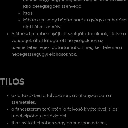
járó betegségben szenvedő
ittas
kábítószer, vagy bódító hatású gyógyszer hatása
alatt álló személy.
A fitneszteremben nyújtott szolgáltatásoknak, illetve a
vendégek által látogatott helyiségeknek az
üzemeltetés teljes időtartamában meg kell felelnie a
népegészségügyi előírásoknak.
TILOS
az öltözőkben a folyosókon, a zuhanyzókban a
szemetelés,
a fitneszterem területén (a folyosó kivételével) tilos
utcai cipőben tartózkodni,
tilos nyitott cipőben vagy papucsban edzeni,