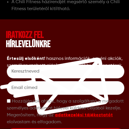
A Chili Fitness házirendjét megsértő személy a Chili
Fitness területéről kitiltható.
Iratkozz fel
hírlevelünkre
Értesülj elsőként!
hasznos információk, egyéni akciók,
személyre szabott ajánlatok és további meglepetések.
Hozzájárulok ahhoz, hogy a szolgáltató a megadott
személyes adataimat hírlevél küldése céljából kezelje.
adatkezelési tájékoztatót
Megerősítem, hogy az
elolvastam és elfogadom.