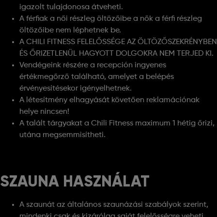
igazolt tulajdonosa átveheti.
A férfiak a női részleg öltözőibe a nők a férfi részleg
öltözőibe nem léphetnek be.
A CHILI FITNESS FELELŐSSÉGE AZ ÖLTÖZŐSZEKRÉNYBEN
ÉS ŐRIZETLENÜL HAGYOTT DOLGOKRA NEM TERJED KI.
Vendégeink részére a recepción ingyenes
értékmegőrző található, amelyet a belépés
érvényesítésekor igényelhetnek.
A létesítmény elhagyását követően reklamációnak
helye nincsen!
A talált tárgyakat a Chili Fitness maximum 1 hétig őrizi,
utána megsemmisítheti.
SZAUNA HASZNÁLAT
A szaunát az általános szaunázási szabályok szerint,
mindenki csak és kizárólag saját felelősségre veheti