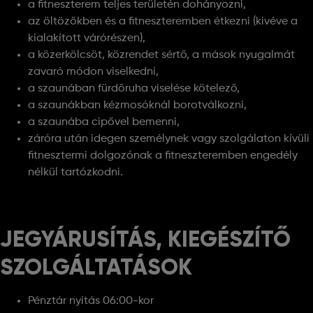
a fitneszterem teljes területén dohányozni,
az öltözőkben és a fitneszteremben étkezni (kivéve a
kialakított várórészen),
a közerkölcsöt, közrendet sértő, a mások nyugalmát
zavaró módon viselkedni,
a szaunában fürdőruha viselése kötelező,
a szaunákban kézmosóknál borotválkozni,
a szaunába cipővel bemenni,
záróra után idegen személynek vagy szolgálaton kívüli
fitnesztermi dolgozónak a fitneszteremben engedély
nélkül tartózkodni.
JEGYÁRUSÍTÁS, KIEGÉSZÍTŐ
SZOLGÁLTATÁSOK
Pénztár nyitás 06:00-kor