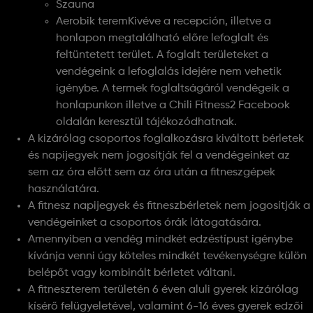
Szauna
Aerobik teremKivéve a recepción, illetve a
honlapon megtalálható előre lefoglalt és
feltüntetett terület. A foglalt területeket a
vendégeink a lefoglalás idejére nem vehetik
igénybe. A termek foglaltságáról vendégeik a
honlapunkon illetve a Chili Fitness2 Facebook
oldalán keresztül tájékozódhatnak.
A kizárólag csoportos foglalkozásra kiváltott bérletek
és napijegyek nem jogosítják fel a vendégeinket az
sem az óra előtt sem az óra után a fitneszgépek
használatára.
A fitnesz napijegyek és fitneszbérletek nem jogosítják a
vendégeinket a csoportos órák látogatására.
Amennyiben a vendég mindkét edzéstípust igénybe
kívánja venni úgy köteles mindkét tevékenységre külön
belépőt vagy kombinált bérletet váltani.
A fitneszterem területén 6 éven aluli gyerek kizárólag
kísérő felügyeletével, valamint 6-16 éves gyerek edzői