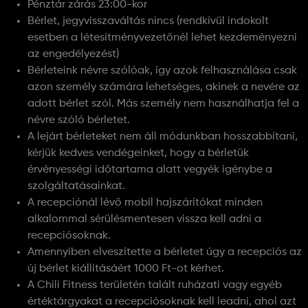
Pénztár zárás 23:00-kor
Bérlet, jegyvisszaváltás nincs (rendkívül indokolt
esetben a létesítményvezetőnél lehet kezdeményezni
az engedélyezést)
Bérleteink névre szólóak, így azok felhasználása csak
azon személy számára lehetséges, akinek a nevére az
adott bérlet szól. Más személy nem használhatja fel a
névre szóló bérletet.
A lejárt bérleteket nem áll módunkban hosszabbítani,
kérjük kedves vendégeinket, hogy a bérletük
érvényességi időtartama alatt vegyék igénybe a
szolgáltatásainkat.
A recepciónál lévő mobil hajszárítókat minden
alkalommal sérülésmentesen vissza kell adni a
recepciósoknak.
Amennyiben elveszítette a bérletet úgy a recepciós az
új bérlet kiállításáért 1000 Ft-ot kérhet.
A Chili Fitness területén talált ruházati vagy egyéb
értéktárgyakat a recepciósoknak kell leadni, ahol azt