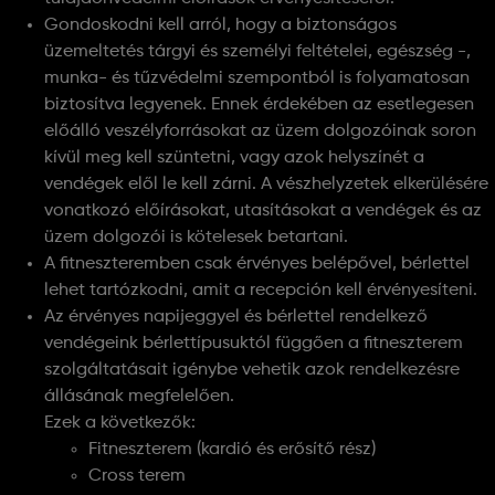
Gondoskodni kell arról, hogy a biztonságos
üzemeltetés tárgyi és személyi feltételei, egészség -,
munka- és tűzvédelmi szempontból is folyamatosan
biztosítva legyenek. Ennek érdekében az esetlegesen
előálló veszélyforrásokat az üzem dolgozóinak soron
kívül meg kell szüntetni, vagy azok helyszínét a
vendégek elől le kell zárni. A vészhelyzetek elkerülésére
vonatkozó előírásokat, utasításokat a vendégek és az
üzem dolgozói is kötelesek betartani.
A fitneszteremben csak érvényes belépővel, bérlettel
lehet tartózkodni, amit a recepción kell érvényesíteni.
Az érvényes napijeggyel és bérlettel rendelkező
vendégeink bérlettípusuktól függően a fitneszterem
szolgáltatásait igénybe vehetik azok rendelkezésre
állásának megfelelően.
Ezek a következők:
Fitneszterem (kardió és erősítő rész)
Cross terem