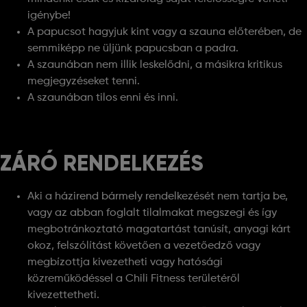
igénybe!
A papucsot hagyjuk kint vagy a szauna előterében, de
semmiképp ne üljünk papucsban a padra.
A szaunában nem illik leskelődni, a másikra kritikus
megjegyzéseket tenni.
A szaunában tilos enni és inni.
ZÁRÓ RENDELKEZÉS
Aki a házirend bármely rendelkezését nem tartja be,
vagy az abban foglalt tilalmakat megszegi és így
megbotránkoztató magatartást tanúsít, anyagi kárt
okoz, felszólítást követően a vezetőedző vagy
megbízottja kivezetheti vagy hatósági
közreműködéssel a Chili Fitness területéről
kivezettetheti.