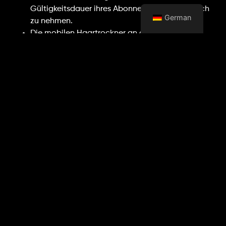
Gültigkeitsdauer ihres Abonnements in Anspruch
German
zu nehmen.
Die mobilen Haartrockner an der Rezeption
müssen bei jedem Gebrauch unbeschädigt an die
Rezeptionisten zurückgegeben werden.
Wenn Sie Ihr Abonnement verloren haben, kann
der Rezeptionist für die Ausstellung eines neuen
Abonnements 1000 Ft verlangen.
Kleidungsstücke oder andere Wertgegenstände,
die im Bereich Chili Fitness gefunden werden,
müssen den Rezeptionisten übergeben werden,
wo der nachweisliche Eigentümer sie abholen
kann.
Männer dürfen nicht in die Umkleideräume der
Frauen und Frauen nicht in die Umkleideräume
der Männer eintreten.
DIE VERANTWORTUNG VON CHILI FITNESS
ERSTRECKT SICH NICHT AUF DINGE IM SCHRANK