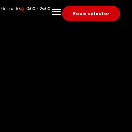
Etele út 57.
0:00 - 24:00
Room selector