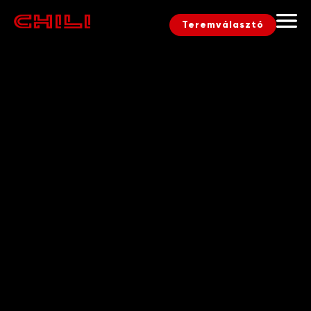
Teremválasztó