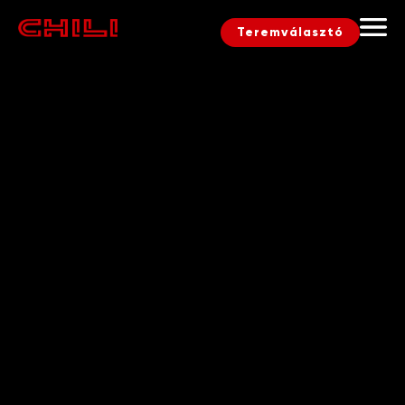
Teremválasztó