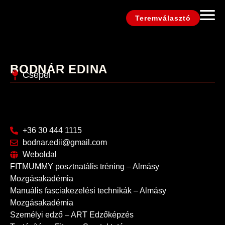
Teremválasztó
BODNÁR EDINA
Csepel
+36 30 444 1115
bodnar.edii@gmail.com
Weboldal
FITMUMMY posztnatális tréning – Almásy
Mozgásakadémia
Manuális fasciakezelési technikák – Almásy
Mozgásakadémia
Személyi edző – ART Edzőképzés