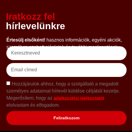
Iratkozz fel
hírlevelünkre
Értesülj elsőként!
hasznos információk, egyéni akciók,
személyre szabott ajánlatok és további meglepetések.
Hozzájárulok ahhoz, hogy a szolgáltató a megadott
személyes adataimat hírlevél küldése céljából kezelje.
Megerősítem, hogy az
adatkezelési tájékoztatót
elolvastam és elfogadom.
Feliratkozom