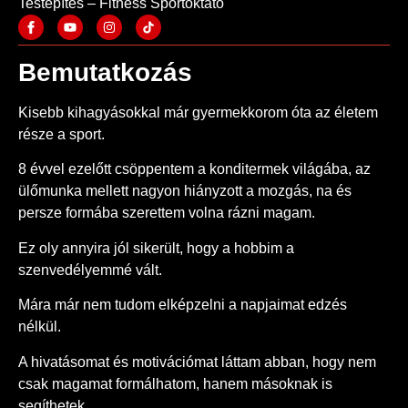
Testépítés – Fitness Sportoktató
Bemutatkozás
Kisebb kihagyásokkal már gyermekkorom óta az életem
része a sport.
8 évvel ezelőtt csöppentem a konditermek világába, az
ülőmunka mellett nagyon hiányzott a mozgás, na és
persze formába szerettem volna rázni magam.
Ez oly annyira jól sikerült, hogy a hobbim a
szenvedélyemmé vált.
Mára már nem tudom elképzelni a napjaimat edzés
nélkül.
A hivatásomat és motivációmat láttam abban, hogy nem
csak magamat formálhatom, hanem másoknak is
segíthetek.