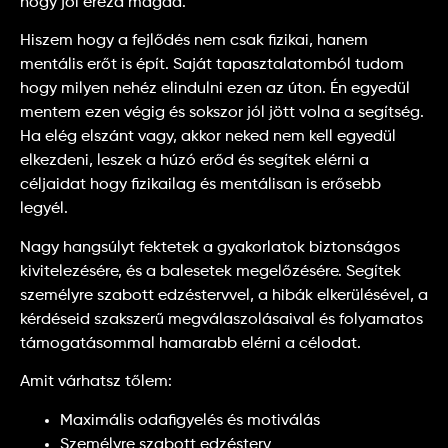
hogy jól érezd magad.
Hiszem hogy a fejlődés nem csak fizikai, hanem
mentális erőt is épít. Saját tapasztalatomból tudom
hogy milyen nehéz elindulni ezen az úton. Én egyedül
mentem ezen végig és sokszor jól jött volna a segítség.
Ha elég elszánt vagy, akkor neked nem kell egyedül
elkezdeni, leszek a húzó erőd és segítek elérni a
céljaidat hogy fizikailag és mentálisan is erősebb
legyél.
Nagy hangsúlyt fektetek a gyakorlatok biztonságos
kivitelezésére, és a balesetek megelőzésére. Segítek
személyre szabott edzéstervvel, a hibák elkerülésével, a
kérdéseid szakszerű megválaszolásaival és folyamatos
támogatásommal hamarabb elérni a célodat.
Amit várhatsz tőlem:
Maximális odafigyelés és motiválás
Személyre szabott edzésterv