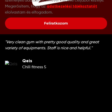
személyes adataimat hírlevél küldése céljából kezelje.
adatkezelési tájékoztatót
Megerősítem, hogy az
elolvastam és elfogadom.
Feliratkozom
"Very clean gym with pretty good quality and great
variety of equipments. Staff is nice and helpful."
Qeis
Chili fitness 5