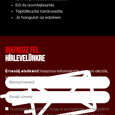
Erő és izomfejlesztés
Táplálkozási tanácsadás
Jó hangulat az edzésen
Iratkozz fel
hírlevelünkre
Értesülj elsőként!
hasznos információk, egyéni akciók,
személyre szabott ajánlatok és további meglepetések.
Hozzájárulok ahhoz, hogy a szolgáltató a megadott