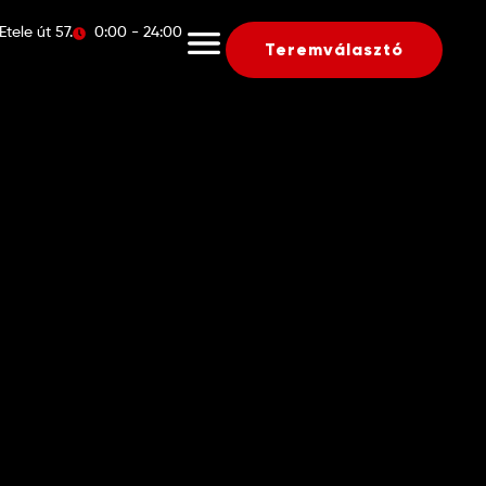
tele út 57.
0:00 - 24:00
Teremválasztó