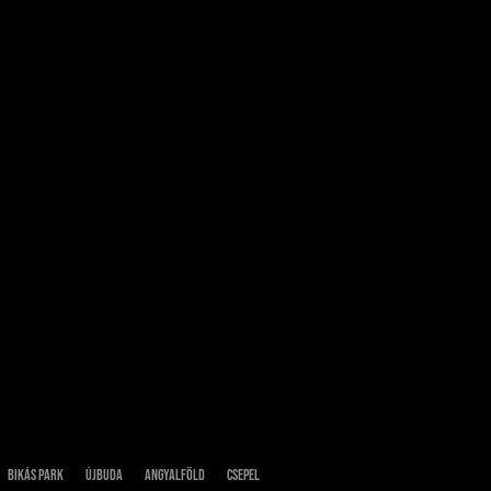
Bikás park
Újbuda
Angyalföld
Csepel