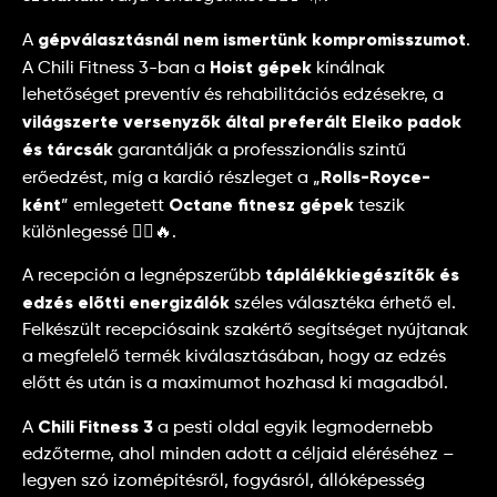
gépválasztásnál nem ismertünk kompromisszumot
A
.
Hoist gépek
A Chili Fitness 3-ban a
kínálnak
lehetőséget preventív és rehabilitációs edzésekre, a
világszerte versenyzők által preferált Eleiko padok
és tárcsák
garantálják a professzionális szintű
Rolls-Royce-
erőedzést, míg a kardió részleget a „
ként
Octane fitnesz gépek
” emlegetett
teszik
különlegessé 🚴‍♀️🔥.
táplálékkiegészítők és
A recepción a legnépszerűbb
edzés előtti energizálók
széles választéka érhető el.
Felkészült recepciósaink szakértő segítséget nyújtanak
a megfelelő termék kiválasztásában, hogy az edzés
előtt és után is a maximumot hozhasd ki magadból.
Chili Fitness 3
A
a pesti oldal egyik legmodernebb
edzőterme, ahol minden adott a céljaid eléréséhez –
legyen szó izomépítésről, fogyásról, állóképesség