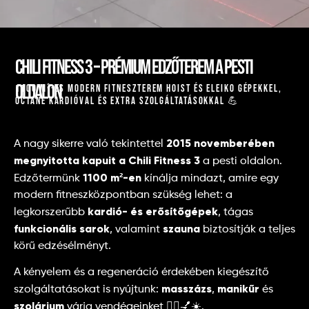
Chili Fitness 3 – Prémium edzőterem a pesti
oldalon
1100 m²-es modern fitneszterem Hoist és Eleiko gépekkel,
Octane kardióval és extra szolgáltatásokkal 💪
2015 novemberében
A nagy sikerre való tekintettel
megnyitotta kapuit a Chili Fitness 3
a pesti oldalon.
1100 m²-en
Edzőtermünk
kínálja mindazt, amire egy
modern fitneszközpontban szükség lehet: a
kardió- és erősítőgépek
legkorszerűbb
, tágas
funkcionális sarok
szauna
, valamint
biztosítják a teljes
körű edzésélményt.
A kényelem és a regeneráció érdekében kiegészítő
masszázs
manikűr
szolgáltatásokat is nyújtunk:
,
és
szolárium
várja vendégeinket 🧖‍♂️💅☀️.